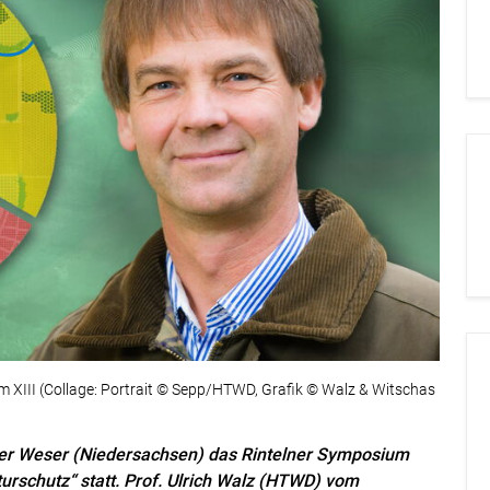
m XIII (Collage: Portrait © Sepp/HTWD, Grafik © Walz & Witschas
n der Weser (Niedersachsen) das Rintelner Symposium
rschutz“ statt. Prof. Ulrich Walz (HTWD) vom