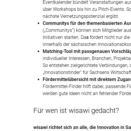
Eventkalender bündelt Veranstaltungen au
über Workshops bis hin zu Pitch-Events. So
nächste Vernetzungspotenzial ergibt.
Communitys für den themenbasierten Aus
(„Communitys“) können sich Mitglieder au
Initiativen starten. Da
s
fördert nicht nur d
innerhalb der sächsischen Innovationsöko
Matching-Tool mit passgenauen Vorschlä
individueller Interessen, Branchen, Proje
So entstehen zielgerichtete Verbindungen,
„Innovationstinder“ für Sachsens Wirtscha
Fördermittelübersicht mit direktem Zug
Fördermittel-Finder hilft dabei, passende F
werden gute Ideen nicht an fehlender Förd
Für wen ist wisawi gedacht?
wisawi richtet sich an alle, die Innovation in