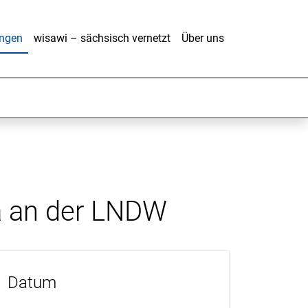
ungen
wisawi – sächsisch vernetzt
Über uns
a an der LNDW
Datum