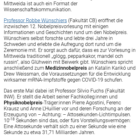
Mittweida ist auch ein Format der
Wissenschaftskommunikation.
Professor Robbe Wünschiers
(Fakultät CB) eröffnet die
inzwischen 12. Nobelpreisvorlesung mit einigen
Informationen und Geschichten rund um den Nobelpreis.
Wünschiers selbst forschte und lebte drei Jahre in
Schweden und erlebte die Aufregung dort rund um die
Zeremonie mit. Er sorgt auch dafür, dass es zur Vorlesung in
Mittweida traditionell „glögg, pepparkakor, mandel och
russin“, also Glühwein mit Beiwerk gibt. Wünschiers spricht
anschließend zum
Medizinnobelpreis
an Katalin Karikó und
Drew Weissman, die Voraussetzungen für die Entwicklung
wirksamer mRNA-Impfstoffe gegen COVID-19 schufen.
Das erste Mal dabei ist Professor Silvio Fuchs (Fakultät
INW). Er stellt die Arbeit seiner Fachkolleg:innen und
Physiknobelpreis
-Träger:innen Pierre Agostini, Ferenc
Krausz und Anne L'Huillier vor und deren Forschung an der
Erzeugung von – Achtung: – Attosekunden-Lichtimpulsen.
-18
10
Sekunden sind das, oder fürs Vorstellungsvermögen:
Eine Attosekunde verhält sich zu einer Sekunde wie eine
Sekunde zu etwa 31,71 Milliarden Jahren.