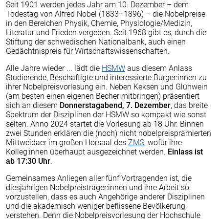
Seit 1901 werden jedes Jahr am 10. Dezember – dem
Todestag von Alfred Nobel (1833–1896) – die Nobelpreise
in den Bereichen Physik, Chemie, Physiologie/Medizin,
Literatur und Frieden vergeben. Seit 1968 gibt es, durch die
Stiftung der schwedischen Nationalbank, auch einen
Gedächtnispreis für Wirtschaftswissenschaften.
Alle Jahre wieder ... lädt die
HSMW
aus diesem Anlass
Studierende, Beschäftigte und interessierte Bürger:innen zu
ihrer Nobelpreisvorlesung ein. Neben Keksen und Glühwein
(am besten einen eigenen Becher mitbringen) präsentiert
sich an diesem
Donnerstagabend, 7. Dezember
, das breite
Spektrum der Disziplinen der HSMW so kompakt wie sonst
selten. Anno 2024 startet die Vorlesung ab 18 Uhr. Binnen
zwei Stunden erklären die (noch) nicht nobelpreisprämierten
Mittweidaer im großen Hörsaal des
ZMS
, wofür ihre
Kolleg:innen überhaupt ausgezeichnet werden.
Einlass ist
ab 17:30 Uhr
.
Gemeinsames Anliegen aller fünf Vortragenden ist, die
diesjährigen Nobelpreisträger:innen und ihre Arbeit so
vorzustellen, dass es auch Angehörige anderer Disziplinen
und die akademisch weniger beflissene Bevölkerung
verstehen. Denn die Nobelpreisvorlesung der Hochschule