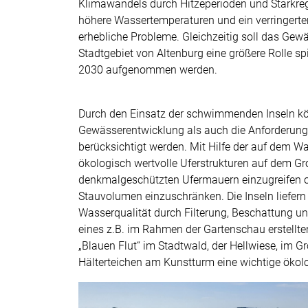
Klimawandels durch Hitzeperioden und Starkre
höhere Wassertemperaturen und ein verringert
erhebliche Probleme. Gleichzeitig soll das Gewä
Stadtgebiet von Altenburg eine größere Rolle s
2030 aufgenommen werden.
Durch den Einsatz der schwimmenden Inseln kö
Gewässerentwicklung als auch die Anforderun
berücksichtigt werden. Mit Hilfe der auf dem
ökologisch wertvolle Uferstrukturen auf dem Gro
denkmalgeschützten Ufermauern einzugreifen 
Stauvolumen einzuschränken. Die Inseln liefern
Wasserqualität durch Filterung, Beschattung un
eines z.B. im Rahmen der Gartenschau erstell
„Blauen Flut“ im Stadtwald, der Hellwiese, im 
Hälterteichen am Kunstturm eine wichtige ökol