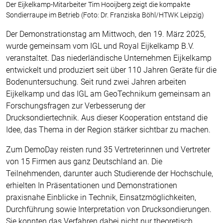
Der Eijkelkamp-Mitarbeiter Tim Hooijberg zeigt die kompakte
Sondierraupe im Betrieb (Foto: Dr. Franziska Böhl/HTWK Leipzig)
Der Demonstrationstag am Mittwoch, den 19. März 2025,
wurde gemeinsam vom IGL und Royal Eijkelkamp B.V.
veranstaltet. Das niederländische Unternehmen Eijkelkamp
entwickelt und produziert seit über 110 Jahren Geräte für die
Bodenuntersuchung. Seit rund zwei Jahren arbeiten
Eijkelkamp und das IGL am GeoTechnikum gemeinsam an
Forschungsfragen zur Verbesserung der
Drucksondiertechnik. Aus dieser Kooperation entstand die
Idee, das Thema in der Region stärker sichtbar zu machen.
Zum DemoDay reisten rund 35 Vertreterinnen und Vertreter
von 15 Firmen aus ganz Deutschland an. Die
Teilnehmenden, darunter auch Studierende der Hochschule,
erhielten In Präsentationen und Demonstrationen
praxisnahe Einblicke in Technik, Einsatzmöglichkeiten,
Durchführung sowie Interpretation von Drucksondierungen.
Sie konnten das Verfahren dabei nicht nur theoretisch