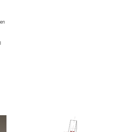
ten
n
l