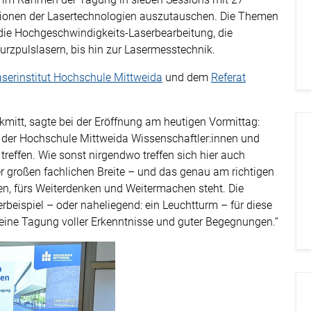
tionen der Lasertechnologien auszutauschen. Die Themen
 die Hochgeschwindigkeits-Laserbearbeitung, die
urzpulslasern, bis hin zur Lasermesstechnik.
aserinstitut Hochschule Mittweida
und dem
Referat
kmitt, sagte bei der Eröffnung am heutigen Vormittag:
n der Hochschule Mittweida Wissenschaftler:innen und
treffen. Wie sonst nirgendwo treffen sich hier auch
 großen fachlichen Breite – und das genau am richtigen
ren, fürs Weiterdenken und Weitermachen steht. Die
erbeispiel – oder naheliegend: ein Leuchtturm – für diese
eine Tagung voller Erkenntnisse und guter Begegnungen.“