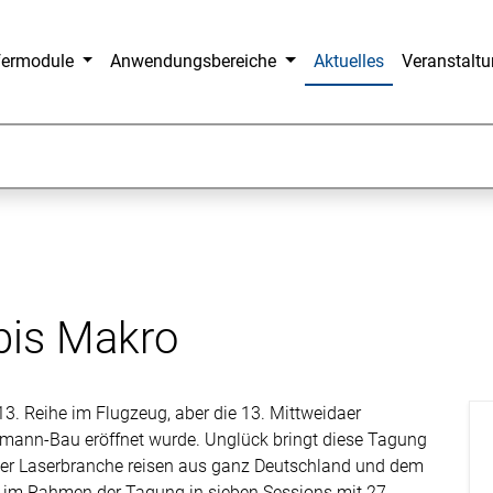
fermodule
Anwendungsbereiche
Aktuelles
Veranstalt
bis Makro
ie 13. Reihe im Flugzeug, aber die 13. Mittweidaer
eumann-Bau eröffnet wurde. Unglück bringt diese Tagung
s der Laserbranche reisen aus ganz Deutschland und dem
 im Rahmen der Tagung in sieben Sessions mit 27