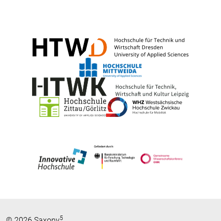
5
© 2026 Saxony
.