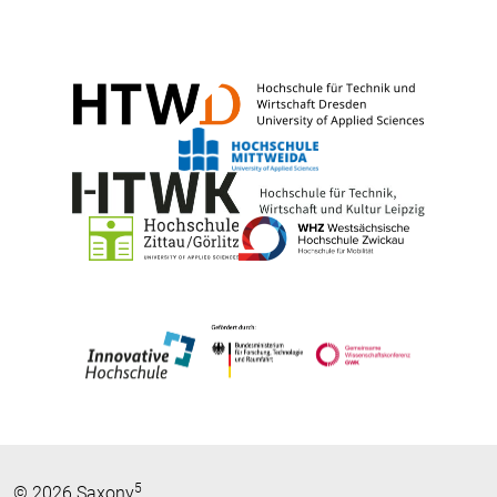
5
© 2026 Saxony
.