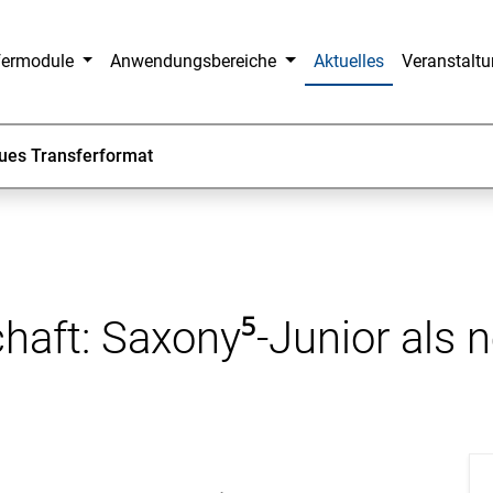
fermodule
Anwendungsbereiche
Aktuelles
Veranstalt
eues Transferformat
aft: Saxony⁵-Junior als 