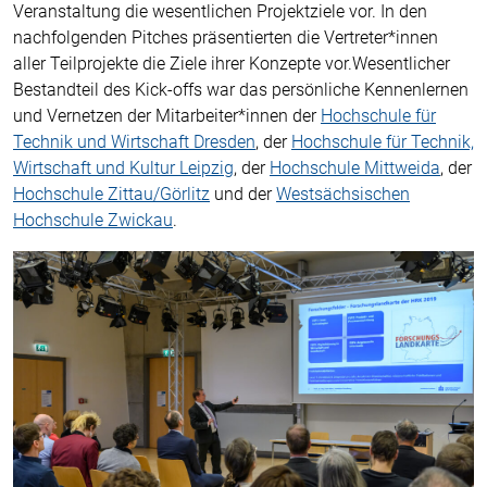
Veranstaltung die wesentlichen Projektziele vor. In den
nachfolgenden Pitches präsentierten die Vertreter*innen
aller Teilprojekte die Ziele ihrer Konzepte vor.Wesentlicher
Bestandteil des Kick-offs war das persönliche Kennenlernen
und Vernetzen der Mitarbeiter*innen der
Hochschule für
Technik und Wirtschaft Dresden
, der
Hochschule für Technik,
Wirtschaft und Kultur Leipzig
, der
Hochschule Mittweida
, der
Hochschule Zittau/Görlitz
und der
Westsächsischen
Hochschule Zwickau
.