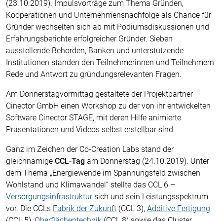
(23.10.2019). Impulsvorträge zum Thema Gründen,
Kooperationen und Unternehmensnachfolge als Chance für
Gründer wechselten sich ab mit Podiumsdiskussionen und
Erfahrungsberichte erfolgreicher Gründer. Sieben
ausstellende Behörden, Banken und unterstützende
Institutionen standen den Teilnehmerinnen und Teilnehmern
Rede und Antwort zu gründungsrelevanten Fragen.
Am Donnerstagvormittag gestaltete der Projektpartner
Cinector GmbH einen Workshop zu der von ihr entwickelten
Software Cinector STAGE, mit deren Hilfe animierte
Präsentationen und Videos selbst erstellbar sind.
Ganz im Zeichen der Co-Creation Labs stand der
gleichnamige
CCL-Tag
am Donnerstag (24.10.2019). Unter
dem Thema „Energiewende im Spannungsfeld zwischen
Wohlstand und Klimawandel“ stellte das CCL 6 –
Versorgungsinfrastruktur
sich und sein Leistungsspektrum
vor. Die CCLs
Fabrik der Zukunft
(CCL 3),
Additive Fertigung
(CCL 5),
Oberflächentechnik
(CCL 8) sowie das Cluster