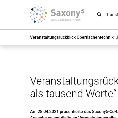
Suche
Trans
Veranstaltungsrückblick Oberflächentechnik: „
Veranstaltungsrück
als tausend Worte“
Am 28.04.2021 präsentierte das Saxony5-Co-C
Ausgabe seiner digitalen Veranstaltungsreihe