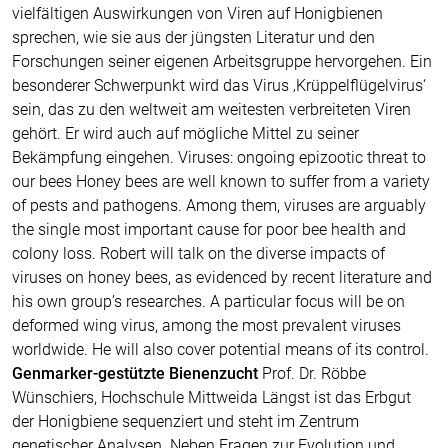
vielfältigen Auswirkungen von Viren auf Honigbienen
sprechen, wie sie aus der jüngsten Literatur und den
Forschungen seiner eigenen Arbeitsgruppe hervorgehen. Ein
besonderer Schwerpunkt wird das Virus ‚Krüppelflügelvirus‘
sein, das zu den weltweit am weitesten verbreiteten Viren
gehört. Er wird auch auf mögliche Mittel zu seiner
Bekämpfung eingehen. Viruses: ongoing epizootic threat to
our bees Honey bees are well known to suffer from a variety
of pests and pathogens. Among them, viruses are arguably
the single most important cause for poor bee health and
colony loss. Robert will talk on the diverse impacts of
viruses on honey bees, as evidenced by recent literature and
his own group’s researches. A particular focus will be on
deformed wing virus, among the most prevalent viruses
worldwide. He will also cover potential means of its control.
Genmarker-gestützte Bienenzucht
Prof. Dr. Röbbe
Wünschiers, Hochschule Mittweida Längst ist das Erbgut
der Honigbiene sequenziert und steht im Zentrum
genetischer Analysen. Neben Fragen zur Evolution und