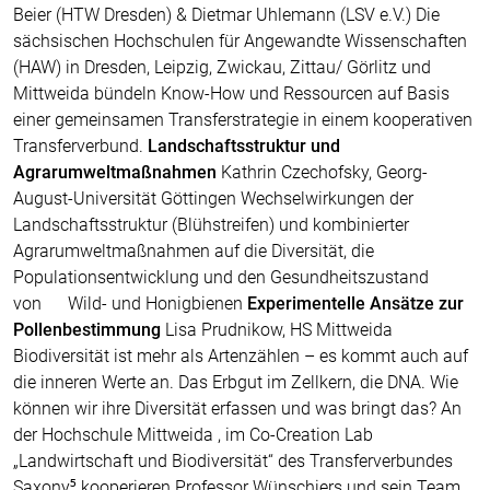
Beier (HTW Dresden) & Dietmar Uhlemann (LSV e.V.) Die
sächsischen Hochschulen für Angewandte Wissenschaften
(HAW) in Dresden, Leipzig, Zwickau, Zittau/ Görlitz und
Mittweida bündeln Know-How und Ressourcen auf Basis
einer gemeinsamen Transferstrategie in einem kooperativen
Transferverbund.
Landschaftsstruktur und
Agrarumweltmaßnahmen
Kathrin Czechofsky, Georg-
August-Universität Göttingen Wechselwirkungen der
Landschaftsstruktur (Blühstreifen) und kombinierter
Agrarumweltmaßnahmen auf die Diversität, die
Populationsentwicklung und den Gesundheitszustand
von Wild- und Honigbienen
Experimentelle Ansätze zur
Pollenbestimmung
Lisa Prudnikow, HS Mittweida
Biodiversität ist mehr als Artenzählen – es kommt auch auf
die inneren Werte an. Das Erbgut im Zellkern, die DNA. Wie
können wir ihre Diversität erfassen und was bringt das? An
der Hochschule Mittweida , im Co-Creation Lab
„Landwirtschaft und Biodiversität“ des Transferverbundes
Saxony⁵ kooperieren Professor Wünschiers und sein Team