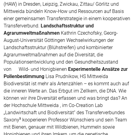
(HAW) in Dresden, Leipzig, Zwickau, Zittau/ Görlitz und
Mittweida bündeln Know-How und Ressourcen auf Basis
einer gemeinsamen Transferstrategie in einem kooperativen
Transferverbund.
Landschaftsstruktur und
Agrarumweltmaßnahmen
Kathrin Czechofsky, Georg-
August-Universität Göttingen Wechselwirkungen der
Landschaftsstruktur (Blühstreifen) und kombinierter
Agrarumweltmaßnahmen auf die Diversität, die
Populationsentwicklung und den Gesundheitszustand
von Wild- und Honigbienen
Experimentelle Ansätze zur
Pollenbestimmung
Lisa Prudnikow, HS Mittweida
Biodiversität ist mehr als Artenzählen – es kommt auch auf
die inneren Werte an. Das Erbgut im Zellkern, die DNA. Wie
können wir ihre Diversität erfassen und was bringt das? An
der Hochschule Mittweida , im Co-Creation Lab
„Landwirtschaft und Biodiversität“ des Transferverbundes
Saxony⁵ kooperieren Professor Wünschiers und sein Team
mit Bienen, genauer mit Wildbienen, Hummeln sowie
Honigbienen und ihren Imkern, um die genetische