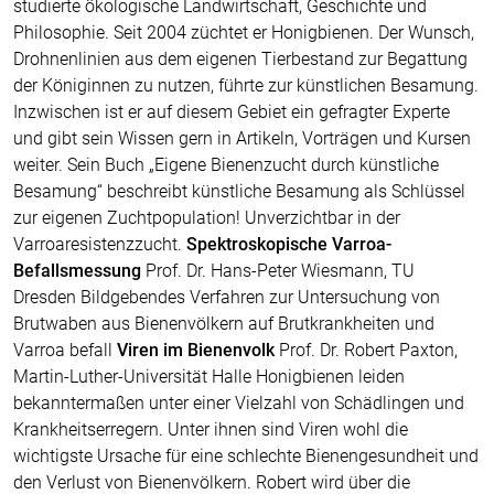
studierte ökologische Landwirtschaft, Geschichte und
Philosophie. Seit 2004 züchtet er Honigbienen. Der Wunsch,
Drohnenlinien aus dem eigenen Tierbestand zur Begattung
der Königinnen zu nutzen, führte zur künstlichen Besamung.
Inzwischen ist er auf diesem Gebiet ein gefragter Experte
und gibt sein Wissen gern in Artikeln, Vorträgen und Kursen
weiter. Sein Buch „Eigene Bienenzucht durch künstliche
Besamung“ beschreibt künstliche Besamung als Schlüssel
zur eigenen Zuchtpopulation! Unverzichtbar in der
Varroaresistenzzucht.
Spektroskopische Varroa-
Befallsmessung
Prof. Dr. Hans-Peter Wiesmann, TU
Dresden Bildgebendes Verfahren zur Untersuchung von
Brutwaben aus Bienenvölkern auf Brutkrankheiten und
Varroa befall
Viren im Bienenvolk
Prof. Dr. Robert Paxton,
Martin-Luther-Universität Halle Honigbienen leiden
bekanntermaßen unter einer Vielzahl von Schädlingen und
Krankheitserregern. Unter ihnen sind Viren wohl die
wichtigste Ursache für eine schlechte Bienengesundheit und
den Verlust von Bienenvölkern. Robert wird über die