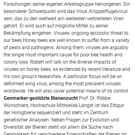
Forschungen seiner eigenen Arbeitsgruppe hervorgehen. Ein
besonderer Schwerpunkt wird das Virus ‚Krüppelflügelvirus‘
sein, das zu den weltweit am weitesten verbreiteten Viren
gehört. Er wird auch auf mögliche Mittel zu seiner
Bekämpfung eingehen. Viruses: ongoing epizootic threat to
our bees Honey bees are well known to suffer from a variety
of pests and pathogens. Among them, viruses are arguably
the single most important cause for poor bee health and
colony loss. Robert will talk on the diverse impacts of
viruses on honey bees, as evidenced by recent literature and
his own group’s researches. A particular focus will be on
deformed wing virus, among the most prevalent viruses
worldwide. He will also cover potential means of its control.
Genmarker-gestützte Bienenzucht
Prof. Dr. Röbbe
Wünschiers, Hochschule Mittweida Längst ist das Erbgut
der Honigbiene sequenziert und steht im Zentrum
genetischer Analysen. Neben Fragen zur Evolution und
Diversität der Bienen steht vor allem die Suche nach
Genmarkern für verschiedene Eigenschaften der Bienen im