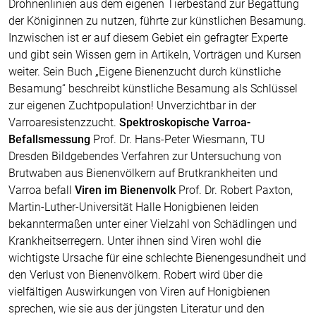
Drohnenlinien aus dem eigenen Tierbestand zur Begattung
der Königinnen zu nutzen, führte zur künstlichen Besamung.
Inzwischen ist er auf diesem Gebiet ein gefragter Experte
und gibt sein Wissen gern in Artikeln, Vorträgen und Kursen
weiter. Sein Buch „Eigene Bienenzucht durch künstliche
Besamung“ beschreibt künstliche Besamung als Schlüssel
zur eigenen Zuchtpopulation! Unverzichtbar in der
Varroaresistenzzucht.
Spektroskopische Varroa-
Befallsmessung
Prof. Dr. Hans-Peter Wiesmann, TU
Dresden Bildgebendes Verfahren zur Untersuchung von
Brutwaben aus Bienenvölkern auf Brutkrankheiten und
Varroa befall
Viren im Bienenvolk
Prof. Dr. Robert Paxton,
Martin-Luther-Universität Halle Honigbienen leiden
bekanntermaßen unter einer Vielzahl von Schädlingen und
Krankheitserregern. Unter ihnen sind Viren wohl die
wichtigste Ursache für eine schlechte Bienengesundheit und
den Verlust von Bienenvölkern. Robert wird über die
vielfältigen Auswirkungen von Viren auf Honigbienen
sprechen, wie sie aus der jüngsten Literatur und den