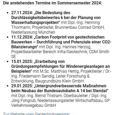
Die anstehenden Termine im Sommersemester 2024:
27.11.2024: „Die Bedeutung des
Durchlässigkeitsbeiwertes k bei der Planung von
Wasserhaltungsprojekten“
mit
Dipl.-Ing. Henning
Thormann, Projektleiter, Brunnenbau Conrad GmbH,
Niederlassung München
11.12.2024: „Carbon Footprint von geotechnischen
Bauwerken – Durchführung und Potenziale einer CO2-
Bilanzierungn“
mit
Dipl. Ing. Hannes Herzog,
Projektbearbeiter Bereich Infra/Geotechnik, CDM Smith
SE
15.01.2025: „Erarbeitung von
Gründungsempfehlungen für Windenergieanlagen an
Beispielen“
mit
M.Sc. Matthias Hertig, Projektleiter / Dr.-
Ing. Friedemann Sandig, Leiter Forschung &
Entwicklung, Baugrundbüro Klein GmbH
29.01.2025: „Untergrundverbessernde Maßnahmen
beim Neubau der Bundesautobahn A 14 bei Stendal“
mit
Dipl.-Ing. Bernd Tristram, Oberbauleiter / Dipl.-Ing.
Jörg Fohgrub, Niederlassungsleiter Wirtschaftsbau, GP
Verkehrswegebau GmbH
Zur Website vom Geotechnikseminar.