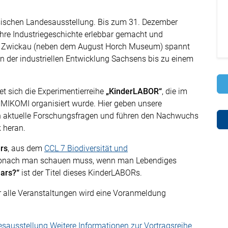
hsischen Landesausstellung. Bis zum 31. Dezember
hre Industriegeschichte erlebbar gemacht und
Bau Zwickau (neben dem August Horch Museum) spannt
der industriellen Entwicklung Sachsens bis zu einem
et sich die Experimentierreihe
„KinderLABOR“
, die im
MIKOMI organisiert wurde. Hier geben unsere
in aktuelle Forschungsfragen und führen den Nachwuchs
 heran.
rs
, aus dem
CCL 7 Biodiversität und
wonach man schauen muss, wenn man Lebendiges
Mars?“
ist der Titel dieses KinderLABORs.
ür alle Veranstaltungen wird eine Voranmeldung
esausstellung
Weitere Informationen zur Vortragsreihe