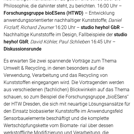
Philosophie, die dahinter steht, zu berichten. 16:00 Uhr –
Forschungsgruppe bioESens (HTWD)
– Entwicklung
anwendungsorientierter nachhaltiger Kunststoffe;
Daniel
Firzlaff, Richard Zeumer
16:20 Uhr –
studio heyho! GbR
–
Nachhaltige Kunststoffe im Design, Fallbeispiele der
studio
heyho! GbR
;
David Köhler, Paul Schlieben
16:45 Uhr –
Diskussionsrunde
Es erwarten Sie zwei spannende Vorträge zum Thema
Umwelt & Recycling, in denen besonders auf die
Verwendung, Verarbeitung und das Recycling von
Kunststoffen eingegangen wird. Die Vortragenden werden
aus verschiedenen (fachlichen) Blickwinkeln auf das Thema
schauen, so zum Beispiel die Forschungsgruppe „bioESens“
der HTW Dresden, die sich mit neuartige Lösungsansätze für
den Einsatz biobasierter Kunststoffe im Anwendungsfeld
Sensorbauelemente beschäftigt und die komplette
Wertschöpfungskette vom Biomate- rial über dessen
werkstoffliche Modifizierung und Verarbeitung, die