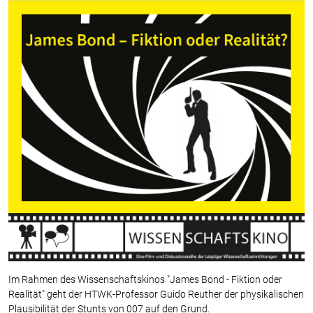
Im Rahmen des Wissenschaftskinos "James Bond - Fiktion oder
Realität" geht der HTWK-Professor Guido Reuther der physikalischen
Plausibilität der Stunts von 007 auf den Grund.