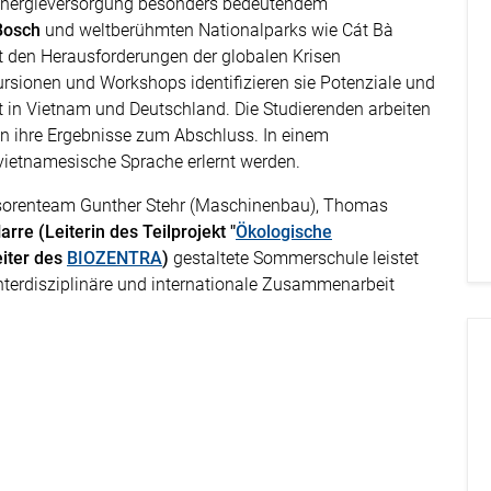
 Energieversorgung besonders bedeutendem
Bosch
und weltberühmten Nationalparks wie Cát Bà
it den Herausforderungen der globalen Krisen
sionen und Workshops identifizieren sie Potenziale und
t in Vietnam und Deutschland. Die Studierenden arbeiten
en ihre Ergebnisse zum Abschluss. In einem
ietnamesische Sprache erlernt werden.
essorenteam Gunther Stehr (Maschinenbau), Thomas
arre (Leiterin des Teilprojekt "
Ökologische
eiter des
BIOZENTRA
)
gestaltete Sommerschule leistet
nterdisziplinäre und internationale Zusammenarbeit