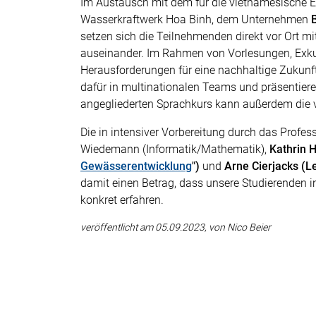
Im Austausch mit dem für die vietnamesische
Wasserkraftwerk Hoa Binh, dem Unternehmen
setzen sich die Teilnehmenden direkt vor Ort m
auseinander. Im Rahmen von Vorlesungen, Exkur
Herausforderungen für eine nachhaltige Zukunf
dafür in multinationalen Teams und präsentier
angegliederten Sprachkurs kann außerdem die v
Die in intensiver Vorbereitung durch das Prof
Wiedemann (Informatik/Mathematik),
Kathrin H
Gewässerentwicklung
")
und
Arne Cierjacks (L
damit einen Betrag, dass unsere Studierenden i
konkret erfahren.
veröffentlicht am 05.09.2023, von Nico Beier