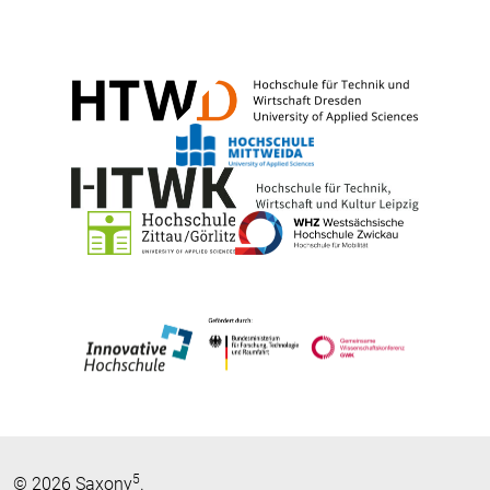
5
© 2026 Saxony
.