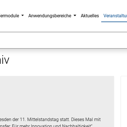
fermodule
Anwendungsbereiche
Aktuelles
Veranstalt
iv
n
sden der 11. Mittelstandstag statt. Dieses Mal mit
fer: Für mehr Innovation und Nachhaltigkeit“. …