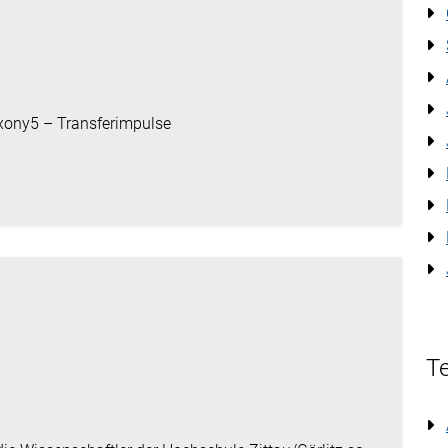
xony5 – Transferimpulse
Te