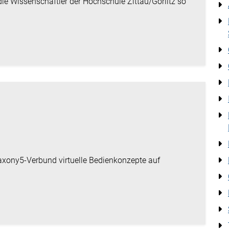
ie Wissenschaftler der Hochschule Zittau/Görlitz so
axony5-Verbund virtuelle Bedienkonzepte auf