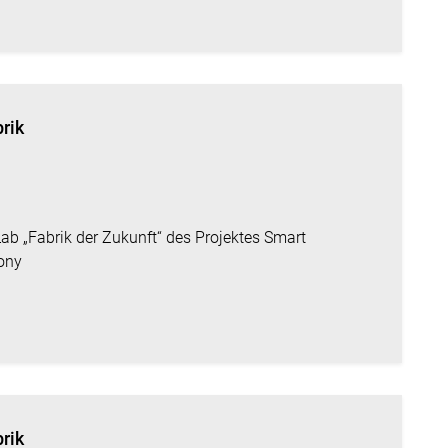
brik
ab „Fabrik der Zukunft“ des Projektes Smart
ony
brik