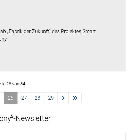
ab „Fabrik der Zukunft“ des Projektes Smart
ony
ite 26 von 34
26
27
28
29
xony⁵-Newsletter